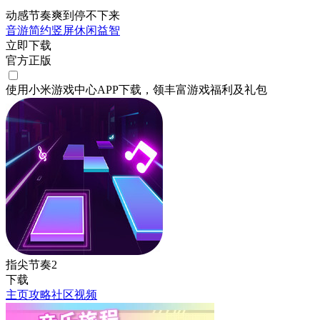
动感节奏爽到停不下来
音游
简约
竖屏
休闲
益智
立即下载
官方正版
使用小米游戏中心APP
下载
，领丰富游戏
福利
及
礼包
指尖节奏2
下载
主页
攻略
社区
视频