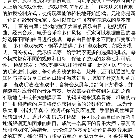
了音乐、反应速度和手眼协调性，为玩家提供了一种独特而令
人上瘾的游戏体验。 游戏特色 简单易上手：钢琴块采用直观
的触摸控制方式，使得玩家能够轻松地开始游戏。无论你是新
手还是有经验的玩家，都可以在短时间内掌握游戏的基本技
巧。 丰富的曲库：游戏内置了大量的音乐曲目，包括流行
曲、经典音乐、电子音乐等多种风格。玩家可以根据自己的喜
好选择不同的曲目进行挑战，每首曲目都带来不同的节奏和难
度。 多种游戏模式：钢琴块提供了多种游戏模式，如经典模
式、闯关模式、无尽模式等，给予玩家更多的选择和挑战。每
个模式都有不同的规则和目标，保证了游戏的多样性和可玩
性。 挑战好友：游戏支持在线排行榜功能，玩家可以与全球
的玩家进行比较，争夺高分榜的排名。此外，还可以通过社交
媒体与好友分享自己的成绩和游戏进度，增加了社交互动的乐
趣。 游戏玩法 在游戏中，音符会从屏幕顶部向下方滑落，并
伴随着对应音符的音乐节奏。玩家需要在音符到达底部之前，
准确地点击或长按触摸屏幕上的钢琴键来演奏音符。准确的击
打时机和持续的连击将使你获得更高的分数和评级。 成为音
乐大师 《指尖节奏2》将测试你的反应速度、手眼协调性和音
乐感知能力。通过不断锻炼和挑战，你可以提高自己的技巧并
逐渐解锁更加困难的曲目。成为一名真正的音乐大师，享受音
乐和游戏的完美结合。 无论你是钢琴爱好者还是喜欢音乐游
戏的玩家，都会深陷《指尖节奏2》的魅力之中。准备好用你