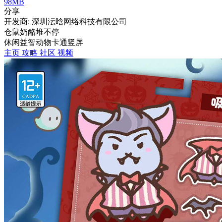
98MB
分享
开发商: 深圳沄晗网络科技有限公司
仓鼠奶酪堆不停
休闲
益智
动物
卡通
竖屏
主页
攻略
社区
视频