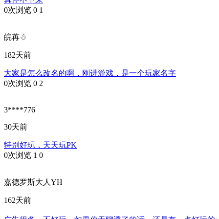
0次浏览
0
1
皖苒☃
182天前
大家是怎么改名的啊，刚进游戏，是一个玩家名字
0次浏览
0
2
3****776
30天前
特别好玩，天天玩PK
0次浏览
1
0
嘉德罗斯大人YH
162天前