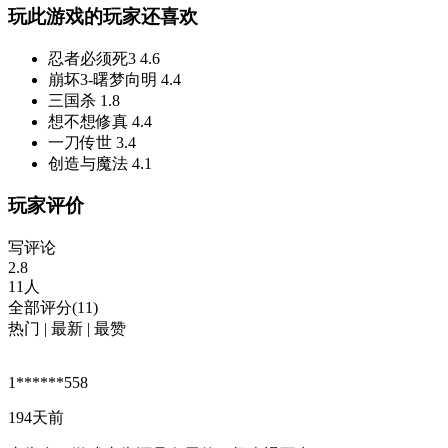
玩此游戏的玩家还喜欢
忍者必须死3
4.6
崩坏3-曙梦向明
4.4
三国杀
1.8
想不想修真
4.4
一刀传世
3.4
创造与魔法
4.1
玩家评价
写评论
2.8
11人
全部评分(11)
热门
|
最新
|
最赞
1******558
194天前