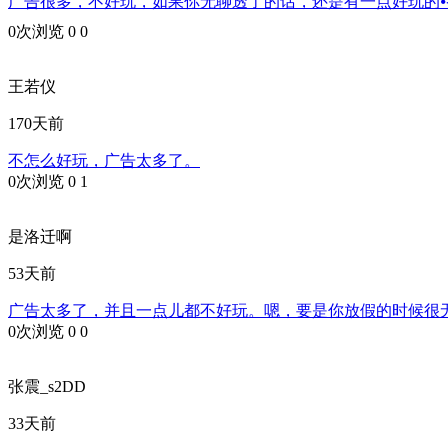
广告很多，不好玩，如果你无聊透了的话，还是有一点好玩的⦁֊
0次浏览
0
0
王若仪
170天前
不怎么好玩，广告太多了。
0次浏览
0
1
是洛迁啊
53天前
广告太多了，并且一点儿都不好玩。嗯，要是你放假的时候很
0次浏览
0
0
张震_s2DD
33天前