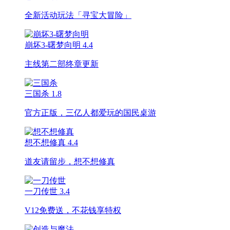
全新活动玩法「寻宝大冒险」
崩坏3-曙梦向明
4.4
主线第二部终章更新
三国杀
1.8
官方正版，三亿人都爱玩的国民桌游
想不想修真
4.4
道友请留步，想不想修真
一刀传世
3.4
V12免费送，不花钱享特权