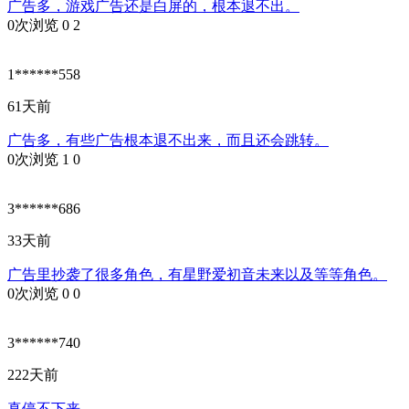
广告多，游戏广告还是白屏的，根本退不出。
0次浏览
0
2
1******558
61天前
广告多，有些广告根本退不出来，而且还会跳转。
0次浏览
1
0
3******686
33天前
广告里抄袭了很多角色，有星野爱初音未来以及等等角色。
0次浏览
0
0
3******740
222天前
真停不下来