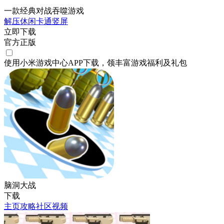
一款经典对战吞噬游戏
解压
休闲
卡通
竖屏
立即下载
官方正版
使用小米游戏中心APP
下载
，领丰富游戏
福利
及
礼包
脑洞大战
下载
主页
攻略
社区
视频