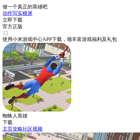
做一个真正的英雄吧
动作
写实
横屏
立即下载
官方正版
使用小米游戏中心APP
下载
，领丰富游戏
福利
及
礼包
蜘蛛人英雄
下载
主页
攻略
社区
视频