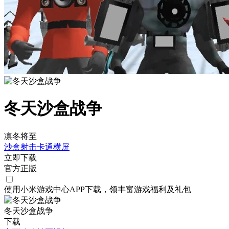
冬天沙盒战争
凛冬将至
沙盒
射击
卡通
横屏
立即下载
官方正版
使用小米游戏中心APP
下载
，领丰富游戏
福利
及
礼包
冬天沙盒战争
下载