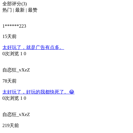
全部评分(3)
热门
|
最新
|
最赞
1******223
15天前
太好玩了，就是广告有点多。
0次浏览
1
0
自恋狂_vXeZ
78天前
太好玩了，好玩的我都快死了。😂
0次浏览
1
0
自恋狂_vXeZ
219天前