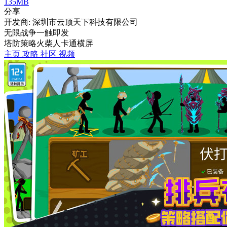
135MB
分享
开发商: 深圳市云顶天下科技有限公司
无限战争一触即发
塔防
策略
火柴人
卡通
横屏
主页
攻略
社区
视频