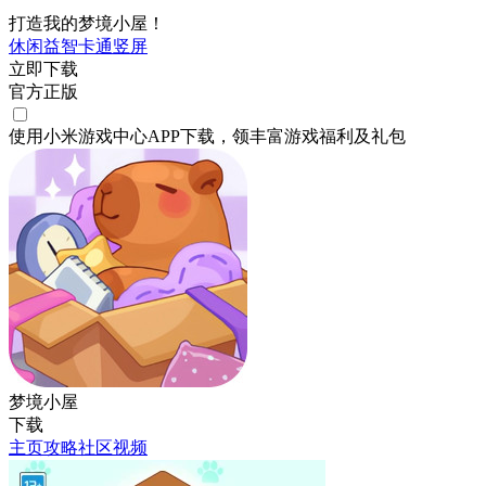
打造我的梦境小屋！
休闲
益智
卡通
竖屏
立即下载
官方正版
使用小米游戏中心APP
下载
，领丰富游戏
福利
及
礼包
梦境小屋
下载
主页
攻略
社区
视频