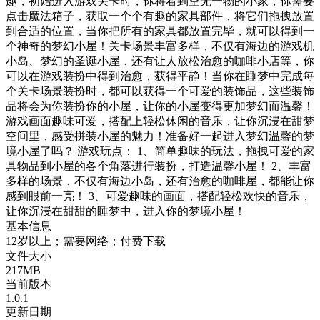
趣，初始进入游戏关卡时，你将看到空无一物的小家，你需要
点击魔法箱子，获取一个个有趣的家具部件，将它们拖拽放置
到合适的位置，当你把所有的家具都放置完毕，就可以得到一
个神奇的梦幻小屋！关卡场景丰富多样，不仅有海边的游戏机
小岛、梦幻的圣诞小屋，还有让人放松治愈的咖啡小店等，你
可以在游戏装扮中得到治愈，获得平静！当你在睡梦中完成每
个关卡场景装扮时，都可以获得一个可爱的装饰品，这些装饰
品将会为你装扮你的小屋，让你的小屋变得更加梦幻而温馨！
游戏画面趣味可爱，搭配上轻松休闲的音乐，让你沉浸在甜梦
空间里，感受拼装小屋的魅力！准备好一起进入梦幻温馨的梦
境小屋了吗？ 游戏玩点： 1、简单趣味的玩法，拖拽可爱的家
具物品到小屋的各个角落进行装扮，打造温馨小屋！ 2、丰富
多样的场景，不仅有海边小岛，还有治愈的咖啡屋，都能让你
感到眼前一亮！ 3、可爱趣味的画面，搭配轻松欢快的音乐，
让你沉浸在甜甜的睡梦中，进入你的梦境小屋！
基本信息
12岁以上；需要网络；付费下载
文件大小
217MB
当前版本
1.0.1
更新日期