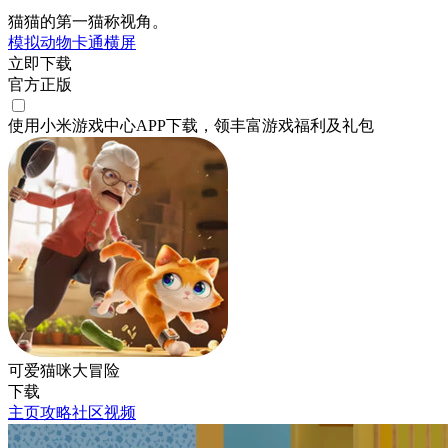
猫猫的第一猫称视角。
模拟
动物
卡通
横屏
立即下载
官方正版
使用小米游戏中心APP
下载
，领丰富游戏
福利
及
礼包
可爱猫咪大冒险
下载
主页
攻略
社区
视频