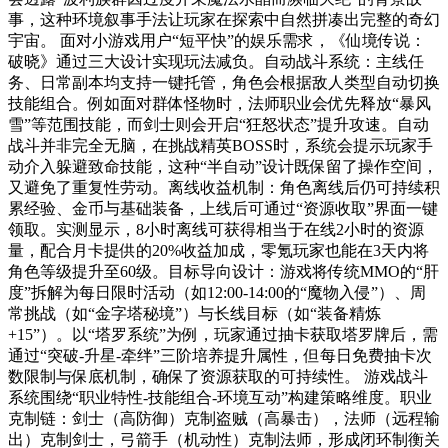
事，这种环境叙事手法让玩家在探索中自然拼凑出完整的奇幻
宇宙。 面对小游戏用户“短平快”的娱乐需求，《仙境传说：
破晓》通过三大设计实现玩法减负。自动战斗系统：主线任
务、日常副本均支持一键托管，角色会根据敌人类型自动切换
技能组合。例如面对群体怪物时，法师职业会优先释放“暴风
雪”等范围技能，而剑士则会开启“狂怒状态”提升攻速。自动
战斗并非完全无脑，在挑战精英BOSS时，系统会提示玩家手
动介入躲避致命技能，这种“半自动”设计既保留了操作空间，
又避免了重复性劳动。离线收益机制：角色离线后仍可持续积
累经验、金币与基础装备，上线后可通过“资源收取”界面一键
领取。实测显示，8小时离线可获得相当于在线2小时的资源
量，配合月卡提供的20%收益加成，零氪玩家也能在3天内将
角色等级提升至60级。目标导向设计：游戏将传统MMO的“肝
度”拆解为每日限时活动（如12:00-14:00的“魔物入侵”）、周
常挑战（如“金字塔秘境”）与长线目标（如“装备精炼
+15”）。以“塔罗系统”为例，玩家通过抽卡获取塔罗牌后，需
通过“突破-升星-牵绊”三阶培养提升属性，但每日免费抽卡次
数限制与保底机制，确保了资源获取的可持续性。 游戏战斗
系统围绕“职业特性-技能组合-环境互动”构建策略维度。职业
克制链：剑士（高防御）克制盗贼（高暴击），法师（远程输
出）克制剑士，弓箭手（机动性）克制法师，形成闭环制衡关