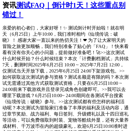
资讯
测试FAQ｜倒计时1天！这些重点别
错过！
亲爱的初心者们，大家好呀！✨ 测试倒计时开始啦！就在明
天（6月25日）上午10:00，我们准时相约《仙境传说：破
晓》！ 感谢大家一直以来的热切关注！❤ 为了让大家明天的
冒险之旅更加顺畅，我们特别准备了贴心的「FAQ」！快来看
看有没有你关心的小问题，提前做好准备吧！🚀>>这次测试
什么时候开始？什么时候结束？本次「计费删档测试」共持续
7天，删测时间2025年6月25日 10:00 ~ 2025年7月2日 12:00，
仅测试当天开放下载，2025年6月25日 24:00下架游戏包。>>
如何获取这次测试的参与资格？测试名额是有限的吗？本次测
试无需通过其他方式获取测试资格，只要在6月25日10:00 ~
24:00前来下载游戏并且登录完成角色创建即可。>>我可以去
哪里下载游戏？6月25日10:00~ 24:00期间在各测试平台搜索
《仙境传说：破晓》参与。>>这次测试都有些怎样的福利活
动呢？本次测试为冒险家们准备了丰厚的福利及活动内容，通
过章节奖励、战力福利、每日签到、升级赠礼以及十四日巡礼
等活动，可以免费领取到时装、宠物等酷炫外显，还有大量养
成材料、千万波币在内的超级豪礼，欢迎6月25日10:00准时进