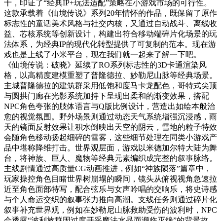
十，印证了“经典IP+玩法适配”策略在小游戏市场的可行性。
这款承载着《仙境传说》系列20年情怀的作品，既保留了原作
标志性的童话美术风格与社交内核，又通过自动战斗、离线收
益、芯核系统等创新设计，构建出符合移动端碎片化场景的玩
法体系，为经典IP的现代化转型提供了可复制的范本。现在游
戏也是上线了小米平台，现在我们就一起来了解一下吧。
《仙境传说：破晓》延续了RO系列标志性的3D卡通渲染风
格，以高精度建模重塑了普隆德拉、妙勒尼山脉等经典场景。
主城普隆德拉的建筑群采用低饱和度马卡龙配色，哥特式尖顶
与圆拱门廊在光影系统加持下呈现出柔和的渐变效果，搭配
NPC角色夸张的肢体语言与Q版比例设计，营造出如绘本般治
愈的视觉氛围。野外场景则通过动态天气系统增强沉浸感，雨
天的镜面反射效果让积水倒映出天空的阴云，雪地的粒子特效
会随角色移动扬起细碎的雪雾，这些细节处理在同类小游戏产
品中堪称降维打击。世界观层面，游戏以米德加尔特大陆为舞
台，将神族、巨人、魔物等经典元素编织成完整的叙事脉络。
主线剧情通过高质量CG动画推进，例如“神族陨落”篇章中，
玩家操控角色目睹世界树崩塌的瞬间，镜头从俯视视角急速拉
近至角色面部特写，配合弦乐与女声吟唱的交响乐，将史诗感
与个人命运交织的叙事张力推向高潮。支线任务则通过碎片化
叙事补充世界观，例如在妙勒尼山脉救助受伤的波利时，NPC
会透露“波利族群因过度开采魔法水晶而濒临灭绝”的背景故