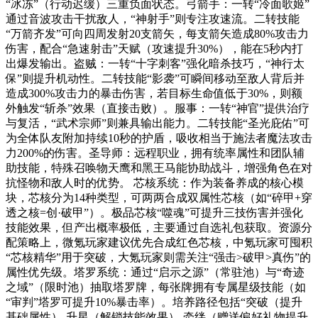
“冰冻”（行动迟缓）三重负面状态。弓箭手：一转“冷面歌姬”
通过音波攻击干扰敌人，“神射手”则专注攻速流。二转技能
“万箭齐发”可向四周发射20支箭矢，每支箭矢造成80%攻击力
伤害，配合“急速射击”天赋（攻速提升30%），能在5秒内打
出爆发输出。盗贼：一转“十字刺客”强化暗杀技巧，“神行太
保”则提升机动性。二转技能“影袭”可瞬间移动至敌人背后并
造成300%攻击力的暴击伤害，若目标生命值低于30%，则额
外触发“斩杀”效果（直接击败）。服事：一转“神官”提供治疗
与复活，“武术宗师”则兼具输出能力。二转技能“圣光庇佑”可
为全体队友附加持续10秒的护盾，吸收相当于施法者魔法攻击
力200%的伤害。圣导师：远程职业，拥有统率属性和团队辅
助技能，特殊召唤物天鹰和黑王马能协助战斗，增强角色在对
抗怪物和敌人时的优势。 芯核系统：作为装备养成的核心模
块，芯核分为14种类型，可两两合成双属性芯核（如“碎甲+穿
透之核=创·破甲”）。极品芯核“噬魂”可提升三技伤害并强化
技能效果，但产出概率极低，主要通过自选礼包获取。资源分
配策略上，微氪玩家建议优先合成红色芯核，中氪玩家可囤积
“芯核精华”用于突破，大氪玩家则需关注“强击>破甲>真伤”的
属性优先级。塔罗系统：通过“启示之源”（常驻池）与“奇迹
之域”（限时池）抽取塔罗牌，每张牌拥有专属星级技能（如
“审判”塔罗可提升10%暴击率）。培养路径包括“突破（提升
基础属性）-升星（解锁技能效果）-牵绊（赠送偏好礼物提升