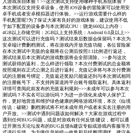
入游戏亲自体验！>>这次测试支持使用哪种手机系统体验？
本次测试仅支持安卓设备，使用 iOS设备的冒险家可以使用安
卓手机或者安卓模拟器进行体验。>>运行游戏需要什么样的
手机配置呢?为了保证大家有良好的游戏体验，建议使用不低
于如下配置的设备参与本次测试CPU：骁龙660以上内存：
4GB以上存储空间：2GB以上支持系统：Android 6.0及以上>>
这次测试可以进行充值吗？测试结束后数据会保留吗？本次为
安卓端计费删档测试，将在游戏内开放充值功能，各位冒险家
在本次测试中充值的金额将在公测后按照1:1比例进行返还，
测试结束后本次测试的游戏数据将会全部清除。>>参与这次
测试获得的返利，怎么样进行领取？本次付费测试的总金额将
按照规则在正式公测之后进行返利，充值记录将与本次付费测
试的注册账号绑定，充值返还奖励只能返还到与本次测试相同
的注册账号下，不支持跨渠道跨平台账号领取返利。具体返利
详情可查阅此前发布的充值返利规则~>>未成年可以参与本次
测试吗？不实名可以游玩吗？为进一步强化未成年人保护工
作，更好地营造和维护绿色健康的网络游戏环境，本次《仙境
传说：破晓》删档测试将不对未成年用户或者未实名注册的用
户开放。>>测试中遇到问题该如何解决？大家在游戏过程中
遇到任何BUG/问题，或是对游戏有任何反馈/建议，都可以通
过开测当天论坛发布的BUG反馈&建议专贴或游戏内客服等方
式进行反馈。为方便信息的统一收集和后续整理调优，建议各