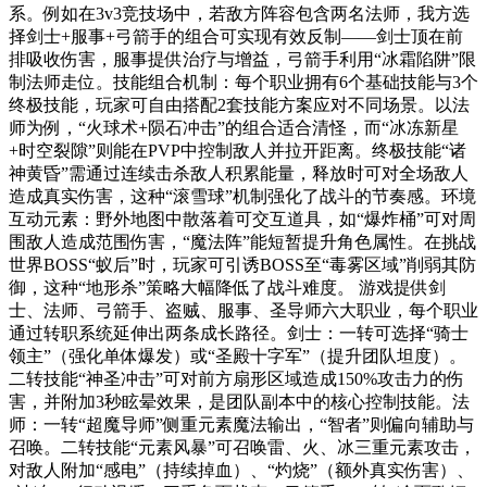
系。例如在3v3竞技场中，若敌方阵容包含两名法师，我方选
择剑士+服事+弓箭手的组合可实现有效反制——剑士顶在前
排吸收伤害，服事提供治疗与增益，弓箭手利用“冰霜陷阱”限
制法师走位。技能组合机制：每个职业拥有6个基础技能与3个
终极技能，玩家可自由搭配2套技能方案应对不同场景。以法
师为例，“火球术+陨石冲击”的组合适合清怪，而“冰冻新星
+时空裂隙”则能在PVP中控制敌人并拉开距离。终极技能“诸
神黄昏”需通过连续击杀敌人积累能量，释放时可对全场敌人
造成真实伤害，这种“滚雪球”机制强化了战斗的节奏感。环境
互动元素：野外地图中散落着可交互道具，如“爆炸桶”可对周
围敌人造成范围伤害，“魔法阵”能短暂提升角色属性。在挑战
世界BOSS“蚁后”时，玩家可引诱BOSS至“毒雾区域”削弱其防
御，这种“地形杀”策略大幅降低了战斗难度。 游戏提供剑
士、法师、弓箭手、盗贼、服事、圣导师六大职业，每个职业
通过转职系统延伸出两条成长路径。剑士：一转可选择“骑士
领主”（强化单体爆发）或“圣殿十字军”（提升团队坦度）。
二转技能“神圣冲击”可对前方扇形区域造成150%攻击力的伤
害，并附加3秒眩晕效果，是团队副本中的核心控制技能。法
师：一转“超魔导师”侧重元素魔法输出，“智者”则偏向辅助与
召唤。二转技能“元素风暴”可召唤雷、火、冰三重元素攻击，
对敌人附加“感电”（持续掉血）、“灼烧”（额外真实伤害）、