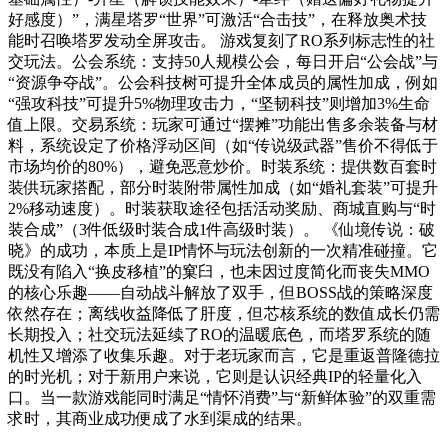
好感度）”，满星塔罗“世界”可激活“合击技”，在释放奥术技
能时召唤塔罗发动全屏攻击。 游戏复刻了RO系列标志性的社
交玩法。公会系统：支持50人规模公会，每日开启“公会战”与
“资源争夺战”。公会科技树可提升全体成员的属性加成，例如
“强攻科技”可提升5%物理攻击力，“坚韧科技”则增加3%生命
值上限。交易系统：玩家可通过“摆摊”功能出售多余装备与材
料，系统设定了价格浮动区间（如“传说级武器”售价不得低于
市场均价的80%），避免恶意炒价。时装系统：提供数百套时
装供玩家搭配，部分时装附带属性加成（如“婚礼套装”可提升
2%移动速度）。时装获取途径包括活动奖励、商城直购与“时
装合成”（3件低级时装合成1件高级时装）。 《仙境传说：破
晓》的成功，本质上是IP情怀与玩法创新的一次精准碰撞。它
既没有陷入“换皮移植”的窠臼，也未因过度简化而丧失MMO
的核心乐趣——自动战斗解放了双手，但BOSS战的策略深度
依然存在；离线收益降低了肝度，但芯核系统的数值成长仍需
长期投入；社交玩法延续了RO的温暖底色，而塔罗系统的随
机性又增添了收集乐趣。对于老玩家而言，它是重返普隆德拉
的时光机；对于新用户来说，它则是认识经典IP的轻量化入
口。当一款游戏能同时满足“情怀消费”与“新鲜体验”的双重需
求时，其商业成功便成了水到渠成的结果。