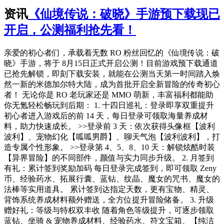
资讯
《仙境传说：破晓》手游预下载现已
开启，公测福利抢先看！
亲爱的初心者们，承载着无数 RO 粉丝回忆的《仙境传说：破
晓》手游，将于 8月15日正式开启公测！目前游戏预下载通道
已抢先解锁，即刻下载安装，就能在公测当天第一时间踏入焕
然一新的米德加尔特大陆，成为首批开启全新冒险的传奇初心
者！ 无论你是 RO 老玩家还是 MMO 萌新，丰富福利都能助
你无氪轻松畅玩到后期： 1. 十四日巡礼：登录即享双重提升
初心者进入游戏后的前 14 天，每日登录可领取海量养成材
料，助力快速成长。 >>登录前 3 天：依次获得头像框【波利
波利】、宠物幻化【呱呱男爵】、聊天气泡【波利波利】，打
造专属个性形象。 >>登录第 4、5、8、10 天：解锁炫酷时装
【异界冒险】的不同部件，颜值与实力同步升级。 2. 月签到
有礼：累计签到奖励加码 每日登录完成签到，即可领取 Zeny
币、经验药水、拓展行囊、蓝钻、纹晶、魔女的咒书、魔女的
法棒等实用道具。 累计签到达指定天数，更有宝物、精灵、
背饰系统养成材料额外赠送，全方位提升冒险储备。 3. 升级
赠好礼：等级与特权双丰收 随着角色等级提升，可逐步领取
蓝钻、坐骑 & 宠物养成材料、经验药水、符文宝箱、【纯洁