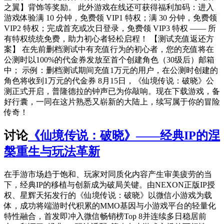
之翼】背饰等奖励。 此外游戏在线还可获得福利加码：进入
游戏体验满 10 分钟，免费领 VIP1 特权；满 30 分钟，免费领
VIP2 特权；完成首充或次日登录，免费领 VIP3 特权 —— 所
有特权统统免费，助力初心者轻松启程！ 【测试充值返还方
案】 在先前删档测试中有充值行为的初心者，您的充值将在
公测时以100%的代金券发放至首个创建角色（30级后）邮箱
中； 示例：删档测试期间充值1万元的用户，在公测时创建的
角色将收到1万元的代金券 8月15日，《仙境传说：破晓》公
测正式开启，普隆德拉的钟声已为你敲响。现在下载游戏，备
好行囊，一同在这片熟悉又崭新的大陆上，续写属于你的冒险
传奇！
讨论
《仙境传说：破晓》——经典IP的涅
槃重生与玩法革新
在手游市场趋于饱和、玩家对同质化内容产生审美疲劳的当
下，经典IP的移植与创新成为破局关键。由NEXON正版IP授
权、星辉天拓发行的《仙境传说：破晓》以微信小游戏为载
体，成功将端游时代积累的MMO基因与小游戏平台的轻量化
特性融合，首发即冲入微信畅销榜Top 8并连续多日稳居前