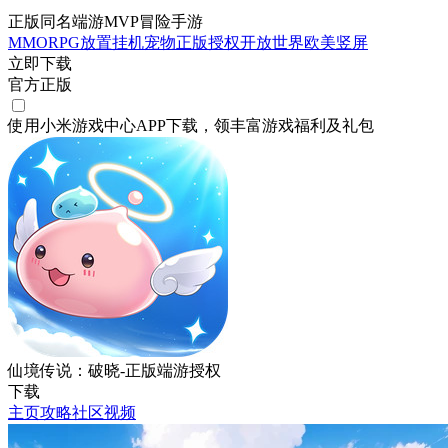
正版同名端游MVP冒险手游
MMORPG
放置挂机
宠物
正版授权
开放世界
欧美
竖屏
立即下载
官方正版
使用小米游戏中心APP
下载
，领丰富游戏
福利
及
礼包
仙境传说：破晓-正版端游授权
下载
主页
攻略
社区
视频