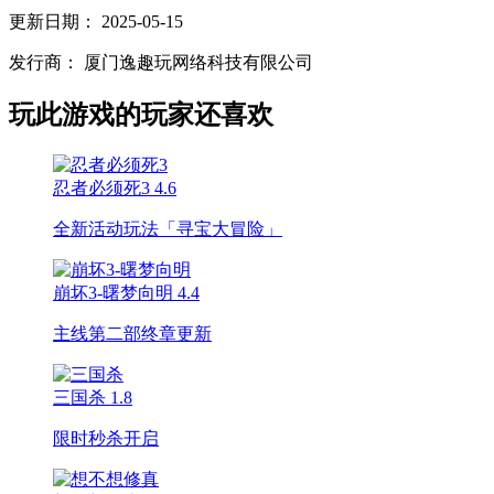
更新日期：
2025-05-15
发行商：
厦门逸趣玩网络科技有限公司
玩此游戏的玩家还喜欢
忍者必须死3
4.6
全新活动玩法「寻宝大冒险」
崩坏3-曙梦向明
4.4
主线第二部终章更新
三国杀
1.8
限时秒杀开启