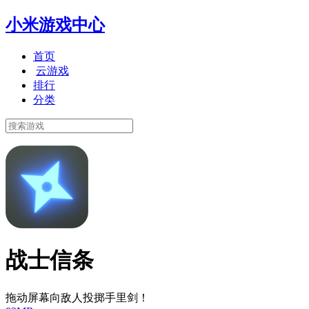
小米游戏中心
首页
云游戏
排行
分类
战士信条
拖动屏幕向敌人投掷手里剑！