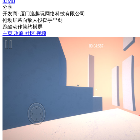
83MB
分享
开发商: 厦门逸趣玩网络科技有限公司
拖动屏幕向敌人投掷手里剑！
跑酷
动作
简约
横屏
主页
攻略
社区
视频