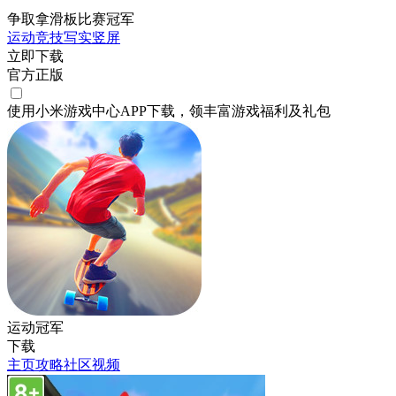
争取拿滑板比赛冠军
运动
竞技
写实
竖屏
立即下载
官方正版
使用小米游戏中心APP
下载
，领丰富游戏
福利
及
礼包
运动冠军
下载
主页
攻略
社区
视频