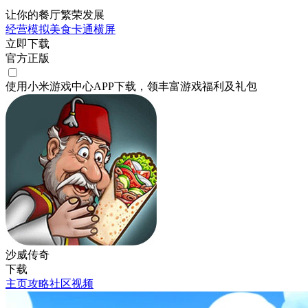
让你的餐厅繁荣发展
经营
模拟
美食
卡通
横屏
立即下载
官方正版
使用小米游戏中心APP
下载
，领丰富游戏
福利
及
礼包
沙威传奇
下载
主页
攻略
社区
视频