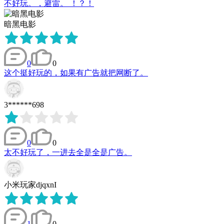
不好玩。，避雷。 ！？！
暗黑电影
0
0
这个挺好玩的，如果有广告就把网断了。
3******698
0
0
太不好玩了，一进去全是全是广告。
小米玩家djqxnI
1
0