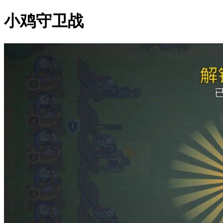
小鸡守卫战