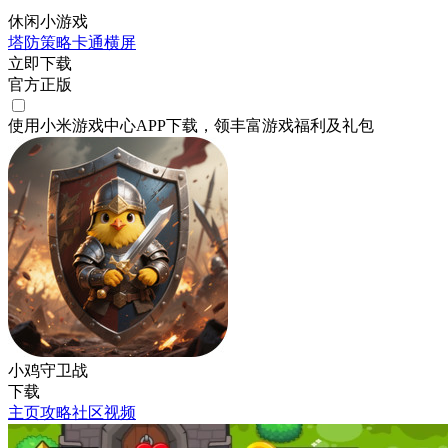
休闲小游戏
塔防
策略
卡通
横屏
立即下载
官方正版
使用小米游戏中心APP
下载
，领丰富游戏
福利
及
礼包
小鸡守卫战
下载
主页
攻略
社区
视频