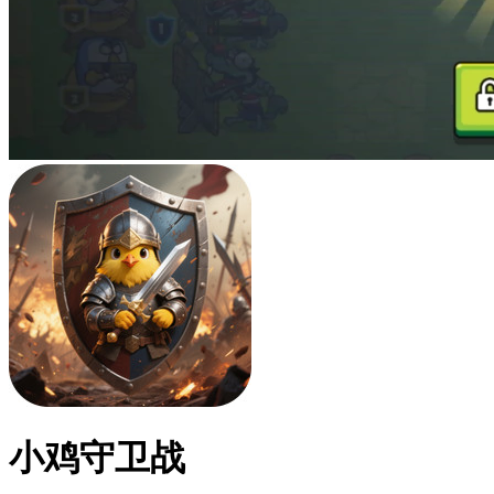
小鸡守卫战