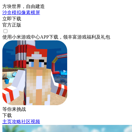
方块世界，自由建造
沙盒
模拟
像素
横屏
立即下载
官方正版
使用小米游戏中心APP
下载
，领丰富游戏
福利
及
礼包
等你来挑战
下载
主页
攻略
社区
视频