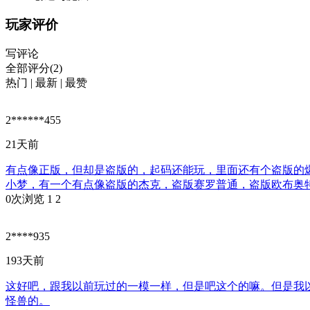
玩家评价
写评论
全部评分(2)
热门
|
最新
|
最赞
2******455
21天前
有点像正版，但却是盗版的，起码还能玩，里面还有个盗版的
小梦，有一个有点像盗版的杰克，盗版赛罗普通，盗版欧布奥
0次浏览
1
2
2****935
193天前
这好吧，跟我以前玩过的一模一样，但是吧这个的嘛。但是我
怪兽的。