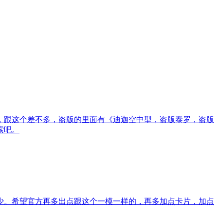
，跟这个差不多，盗版的里面有《迪迦空中型，盗版泰罗，盗版
索吧。
少。希望官方再多出点跟这个一模一样的，再多加点卡片，加点