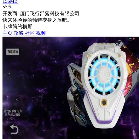
156MB
分享
开发商: 厦门飞行部落科技有限公司
快来体验你的独特变身之旅吧。
卡牌
简约
横屏
主页
攻略
社区
视频