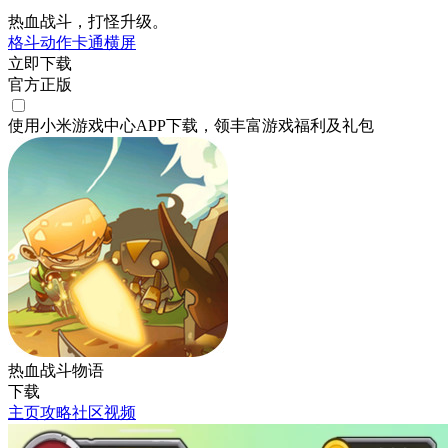
热血战斗，打怪升级。
格斗
动作
卡通
横屏
立即下载
官方正版
使用小米游戏中心APP
下载
，领丰富游戏
福利
及
礼包
热血战斗物语
下载
主页
攻略
社区
视频