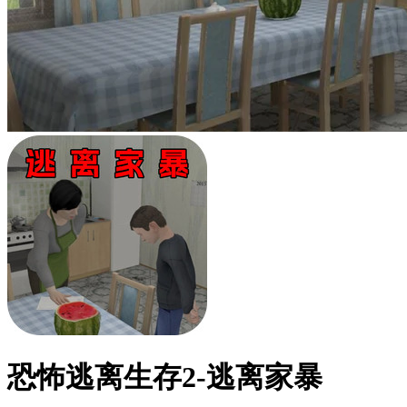
恐怖逃离生存2-逃离家暴