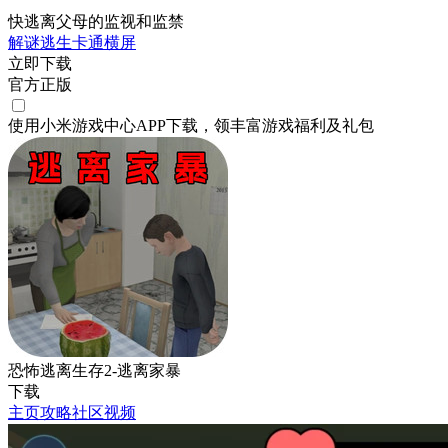
快逃离父母的监视和监禁
解谜
逃生
卡通
横屏
立即下载
官方正版
使用小米游戏中心APP
下载
，领丰富游戏
福利
及
礼包
恐怖逃离生存2-逃离家暴
下载
主页
攻略
社区
视频