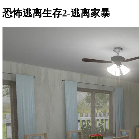
恐怖逃离生存2-逃离家暴