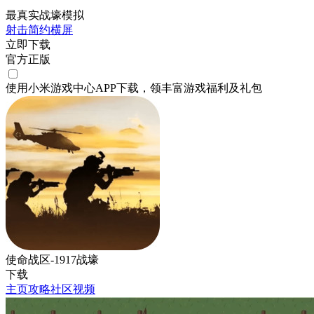
最真实战壕模拟
射击
简约
横屏
立即下载
官方正版
使用小米游戏中心APP
下载
，领丰富游戏
福利
及
礼包
使命战区-1917战壕
下载
主页
攻略
社区
视频