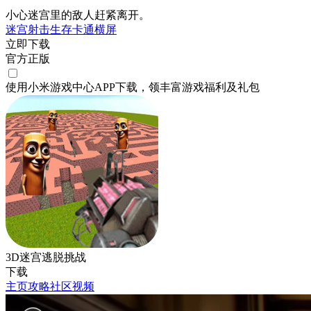
小心迷宫里的敌人赶紧离开。
迷宫
射击
生存
卡通
横屏
立即下载
官方正版
使用小米游戏中心APP
下载
，领丰富游戏
福利
及
礼包
3D迷宫逃脱挑战
下载
主页
攻略
社区
视频