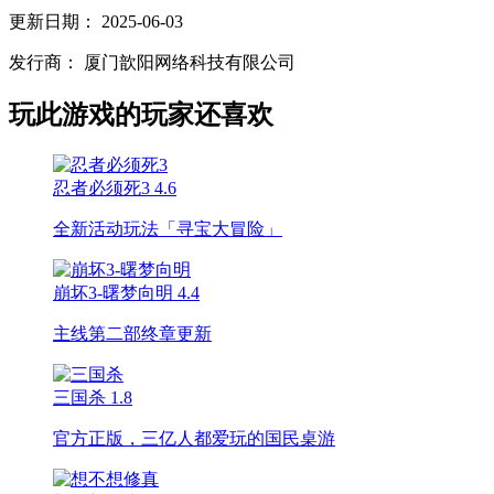
更新日期：
2025-06-03
发行商：
厦门歆阳网络科技有限公司
玩此游戏的玩家还喜欢
忍者必须死3
4.6
全新活动玩法「寻宝大冒险」
崩坏3-曙梦向明
4.4
主线第二部终章更新
三国杀
1.8
官方正版，三亿人都爱玩的国民桌游