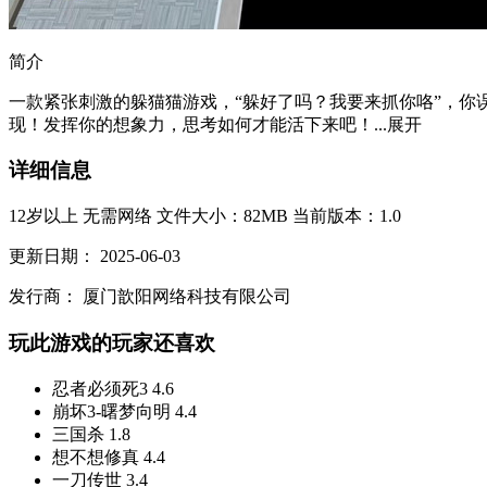
简介
一款紧张刺激的躲猫猫游戏，“躲好了吗？我要来抓你咯”，
现！发挥你的想象力，思考如何才能活下来吧！...
展开
详细信息
12岁以上
无需网络
文件大小：82MB
当前版本：1.0
更新日期：
2025-06-03
发行商：
厦门歆阳网络科技有限公司
玩此游戏的玩家还喜欢
忍者必须死3
4.6
崩坏3-曙梦向明
4.4
三国杀
1.8
想不想修真
4.4
一刀传世
3.4