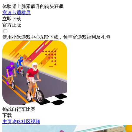
体验肾上腺素飙升的街头狂飙
竞速
卡通
横屏
立即下载
官方正版
使用小米游戏中心APP
下载
，领丰富游戏
福利
及
礼包
挑战自行车比赛
下载
主页
攻略
社区
视频