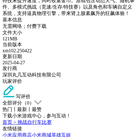
特技来提升速度，同时收集金币。游戏包含动态天气、随机事
件、多模式挑战（竞速/生存/特技赛）以及角色和车辆自定义
系统，支持逼真物理引擎，带来肾上腺素飙升的狂飙体验！
基本信息
无需网络；付费下载
文件大小
121MB
当前版本
xm102.250422
更新日期
2025-04-27
发行商
深圳丸几互动科技有限公司
玩家评价
写评价
全部评分（
0
）
热门
丨
最新
丨
最赞
下载小米游戏中心，参与互动！
首页
>
挑战自行车比赛
友情链接
小米应用商店
小米商城
英雄互娱