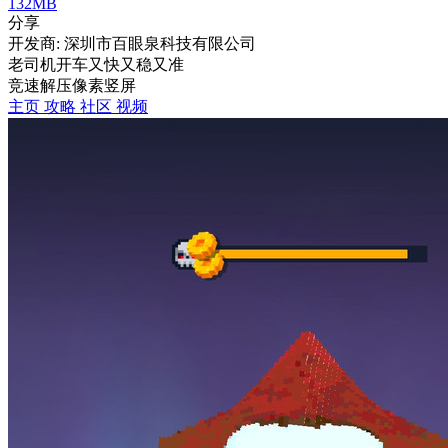
132MB
分享
开发商: 深圳市百眼泉科技有限公司
老司机开车又快又稳又准
竞速
解压
像素
竖屏
主页
攻略
社区
视频