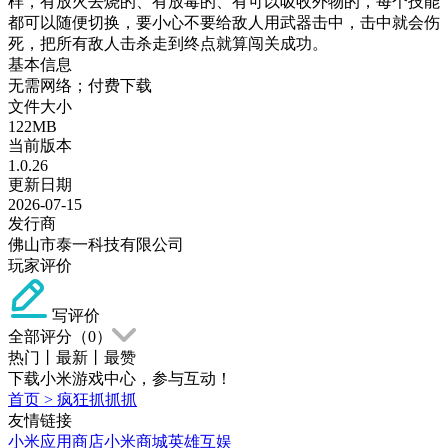
样，有放火去烧的、有放毒的、有可以吸收外物的，每个技能
都可以随便切换，要小心不要给敌人用武器击中，击中就会伤
死，把所有敌人击杀走到终点就算闯关成功。
基本信息
无需网络；付费下载
文件大小
122MB
当前版本
1.0.26
更新日期
2026-07-15
发行商
佛山市泰一科技有限公司
玩家评价
写评价
全部评分（
0
）
热门
丨
最新
丨
最赞
下载小米游戏中心，参与互动！
首页
>
疯狂抓抓抓
友情链接
小米应用商店
小米商城
英雄互娱