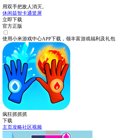
用双手把敌人消灭。
休闲
益智
卡通
竖屏
立即下载
官方正版
使用小米游戏中心APP
下载
，领丰富游戏
福利
及
礼包
疯狂抓抓抓
下载
主页
攻略
社区
视频