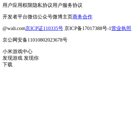
用户应用权限
隐私协议
用户服务协议
开发者平台
微信公众号
微博主页
商务合作
@wali.com
京ICP证110335号
京ICP备17017388号-1
营业执照
京公网安备11010802023678号
小米游戏中心
发现游戏 发现你
下载