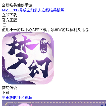
全新唯美仙侠手游
MMORPG
养成
玄幻
多人在线
唯美
横屏
立即下载
官方正版
使用小米游戏中心APP
下载
，领丰富游戏
福利
及
礼包
梦幻传说
下载
主页
攻略
社区
视频