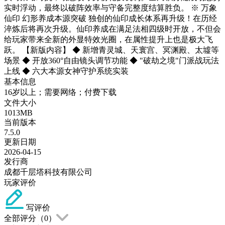
实时浮动，最终以破阵效率与守备完整度结算胜负。 ※ 万象
仙印 幻形养成本源突破 独创的仙印成长体系再升级！在历经
淬炼后将再次升级。仙印养成在满足法相四级时开放，不但会
给玩家带来全新的外显特效光圈，在属性提升上也是极大飞
跃。 【新版内容】 ◆ 新增青灵城、天寰宫、冥渊殿、太墟等
场景 ◆ 开放360°自由镜头调节功能 ◆ "破劫之境"门派战玩法
上线 ◆ 六大本源女神守护系统实装
基本信息
16岁以上；需要网络；付费下载
文件大小
1013MB
当前版本
7.5.0
更新日期
2026-04-15
发行商
成都千层塔科技有限公司
玩家评价
写评价
全部评分（
0
）