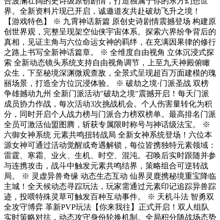
合波澜壮阔的史诗级原创剧情，打造独属于你的东方幻想世
界。全新资料片现已开启，诚邀道友共赴破劫飞升之境！
【游戏特色】 ※ 九霄神话新篇 原创史诗剧情震撼登场 构建原
创世界观，完整呈现架空仙侠宇宙体系。探索六界纷争背后的
真相，见证主角与六位命运女神的羁绊，在充满因果律的修行
之路上书写全新神话篇章。 ※ 全维度自由视角 立体沉浸式探
索 全新动态镜头系统支持自由视角调节，上至九天神殿俯瞰
众生，下至秘境深渊微观查敌，全景式呈现超百万面建模的瑰
丽场景，打造全方位沉浸体验。 ※ 破劫之境·门派圣战 双榜
争雄撼动九州 全新门派活动"破劫之境"震撼开启！每天门派
成员协力作战，每次活动3次挑战机会。个人伤害量转化为积
分，同时开启个人战力榜与门派合力榜双榜单。最高排名门派
全员可激活仙盟图腾，斩获专属限时称号与神话级法宝。 ※
六御女神系统 元素共鸣扭转战局 全新女神系统登场！六位本
源女神可通过活动觉醒或奇遇解锁，每位皆携独特元素领域：
雷霆、寒霜、业火、生机、时空、混沌。召唤后实时跟随并参
与连携攻击，战斗中触发元素共鸣结界，策略组合可逆转战
局。 ※ 灵虚异兽奇缘 动态生态互动 仙界灵鹿携秘境重宝降临
主城！全天候动态寻踪玩法，玩家需通过元素印记追踪异兽踪
迹，投喂特殊灵草可触发百种互动事件。 ※ 天机斗法 智勇双
全攻守博弈 革新PVP玩法【你来我往】正式开启！双人组队
实时策略对抗，动态攻守身份轮换机制。全局积分随战场态势