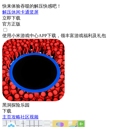
快来体验吞噬的解压快感吧！
解压
休闲
卡通
竖屏
立即下载
官方正版
使用小米游戏中心APP
下载
，领丰富游戏
福利
及
礼包
黑洞探险乐园
下载
主页
攻略
社区
视频