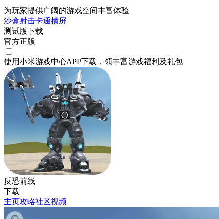
为玩家提供广阔的游戏空间丰富体验
沙盒
射击
卡通
横屏
测试版下载
官方正版
使用小米游戏中心APP
下载
，领丰富游戏
福利
及
礼包
反恐前线
下载
主页
攻略
社区
视频