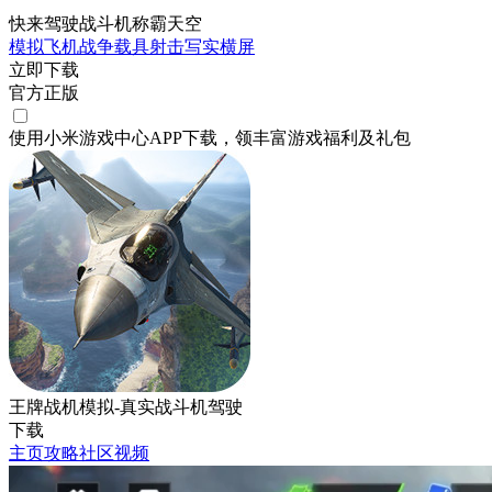
快来驾驶战斗机称霸天空
模拟
飞机
战争
载具射击
写实
横屏
立即下载
官方正版
使用小米游戏中心APP
下载
，领丰富游戏
福利
及
礼包
王牌战机模拟-真实战斗机驾驶
下载
主页
攻略
社区
视频