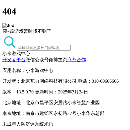
404
额~该游戏暂时找不到了
小米游戏中心
开发者平台
微信公众号
微博主页
商务合作
应用名称：小米游戏中心
开发者：北京瓦力网络科技有限公司 电话：010-60606666
版本：13.5.0.70 更新时间：2025年3月24日
北京地址：北京市昌平区安居路小米智慧产业园
南京地址：南京市建邺区永初路37号小米华东总部
未成年人防沉迷系统
米币