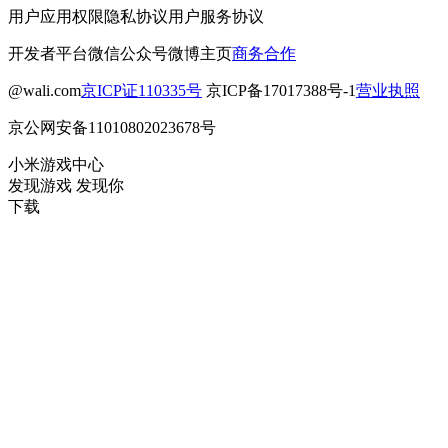
用户应用权限
隐私协议
用户服务协议
开发者平台
微信公众号
微博主页
商务合作
@wali.com
京ICP证110335号
京ICP备17017388号-1
营业执照
京公网安备11010802023678号
小米游戏中心
发现游戏 发现你
下载