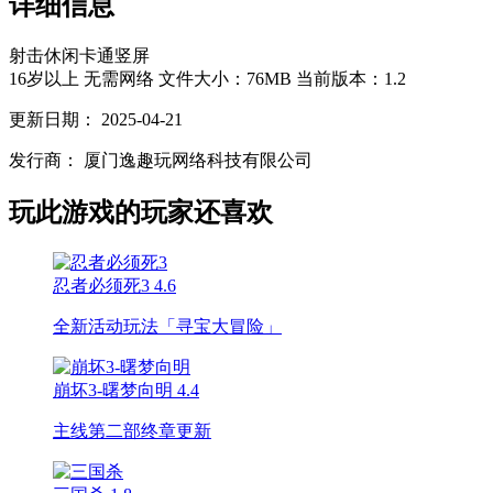
详细信息
射击
休闲
卡通
竖屏
16岁以上
无需网络
文件大小：76MB
当前版本：1.2
更新日期：
2025-04-21
发行商：
厦门逸趣玩网络科技有限公司
玩此游戏的玩家还喜欢
忍者必须死3
4.6
全新活动玩法「寻宝大冒险」
崩坏3-曙梦向明
4.4
主线第二部终章更新