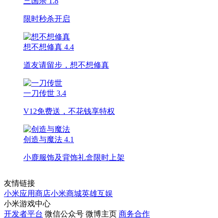
三国杀
1.8
限时秒杀开启
想不想修真
4.4
道友请留步，想不想修真
一刀传世
3.4
V12免费送，不花钱享特权
创造与魔法
4.1
小鹿服饰及背饰礼盒限时上架
友情链接
小米应用商店
小米商城
英雄互娱
小米游戏中心
开发者平台
微信公众号
微博主页
商务合作