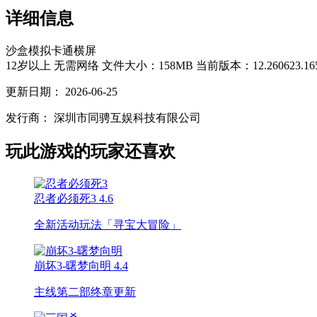
详细信息
沙盒
模拟
卡通
横屏
12岁以上
无需网络
文件大小：158MB
当前版本：12.260623.16
更新日期：
2026-06-25
发行商：
深圳市同骋互娱科技有限公司
玩此游戏的玩家还喜欢
忍者必须死3
4.6
全新活动玩法「寻宝大冒险」
崩坏3-曙梦向明
4.4
主线第二部终章更新