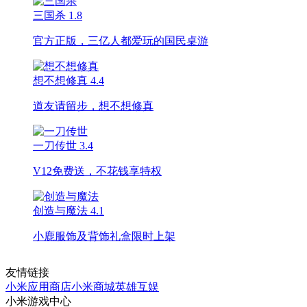
三国杀
1.8
官方正版，三亿人都爱玩的国民桌游
想不想修真
4.4
道友请留步，想不想修真
一刀传世
3.4
V12免费送，不花钱享特权
创造与魔法
4.1
小鹿服饰及背饰礼盒限时上架
友情链接
小米应用商店
小米商城
英雄互娱
小米游戏中心