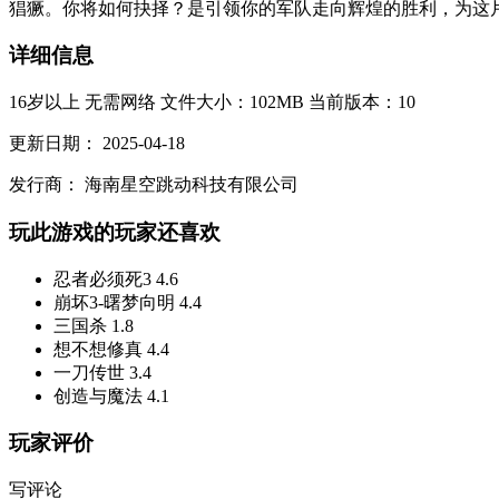
猖獗。你将如何抉择？是引领你的军队走向辉煌的胜利，为这片
详细信息
16岁以上
无需网络
文件大小：102MB
当前版本：10
更新日期：
2025-04-18
发行商：
海南星空跳动科技有限公司
玩此游戏的玩家还喜欢
忍者必须死3
4.6
崩坏3-曙梦向明
4.4
三国杀
1.8
想不想修真
4.4
一刀传世
3.4
创造与魔法
4.1
玩家评价
写评论