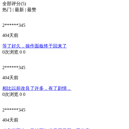
全部评分(5)
热门
|
最新
|
最赞
2******345
404天前
等了好久，操作面板终于回来了
0次浏览
0
0
2******345
404天前
相比以前改良了许多，有了剧情，
0次浏览
0
0
2******345
404天前