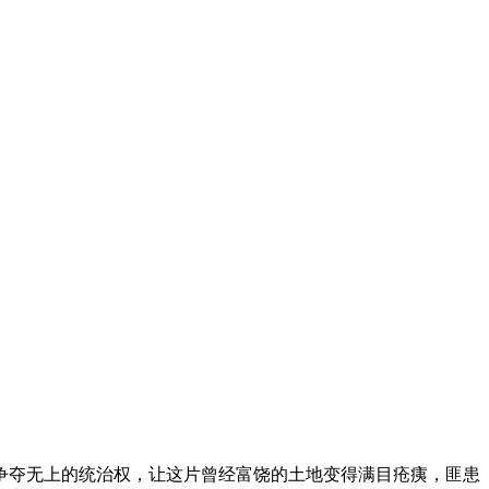
争夺无上的统治权，让这片曾经富饶的土地变得满目疮痍，匪患