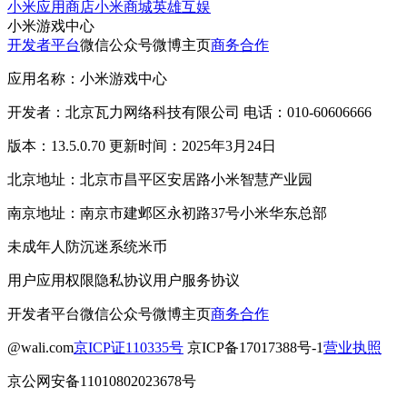
小米应用商店
小米商城
英雄互娱
小米游戏中心
开发者平台
微信公众号
微博主页
商务合作
应用名称：小米游戏中心
开发者：北京瓦力网络科技有限公司 电话：010-60606666
版本：13.5.0.70 更新时间：2025年3月24日
北京地址：北京市昌平区安居路小米智慧产业园
南京地址：南京市建邺区永初路37号小米华东总部
未成年人防沉迷系统
米币
用户应用权限
隐私协议
用户服务协议
开发者平台
微信公众号
微博主页
商务合作
@wali.com
京ICP证110335号
京ICP备17017388号-1
营业执照
京公网安备11010802023678号