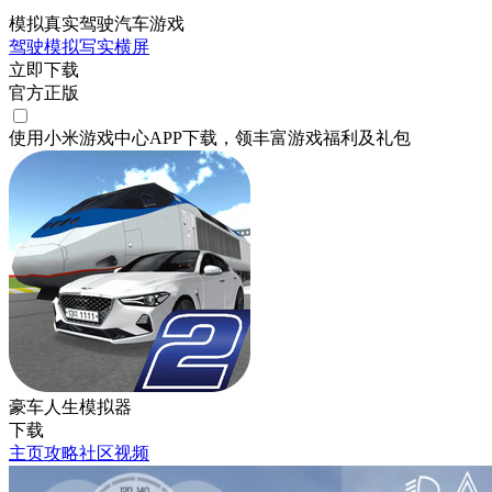
模拟真实驾驶汽车游戏
驾驶
模拟
写实
横屏
立即下载
官方正版
使用小米游戏中心APP
下载
，领丰富游戏
福利
及
礼包
豪车人生模拟器
下载
主页
攻略
社区
视频