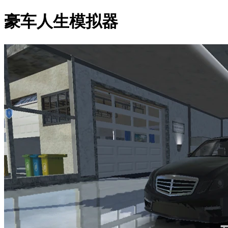
豪车人生模拟器