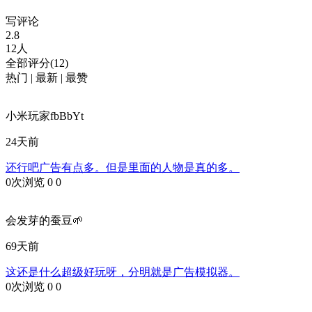
写评论
2.8
12人
全部评分(12)
热门
|
最新
|
最赞
小米玩家fbBbYt
24天前
还行吧广告有点多。但是里面的人物是真的多。
0次浏览
0
0
会发芽的蚕豆🌱
69天前
这还是什么超级好玩呀，分明就是广告模拟器。
0次浏览
0
0