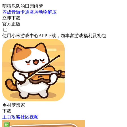
萌猫乐队的田园绮梦
养成
音游
卡通
竖屏
动物
解压
立即下载
官方正版
使用小米游戏中心APP
下载
，领丰富游戏
福利
及
礼包
乡村梦想家
下载
主页
攻略
社区
视频