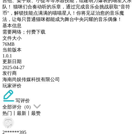
吉他、架子鼓、小提琴等乐器技能，组建萌力爆表的喵星人乐
队！ 猫咪们合奏动听的乐章，通过完成音乐会挑战获取"音符
币"，解锁技能点满满的喵喵星人！你将见证治愈的音乐魔
法，让每只普通猫咪都能成为舞台中央闪耀的音乐偶像！
基本信息
需要网络；付费下载
文件大小
76MB
当前版本
1.0.1
更新日期
2025-04-27
发行商
海南尚娱传媒科技有限公司
玩家评价
写评价
全部评分（
0
）
热门
丨
最新
丨
最赞
2******395