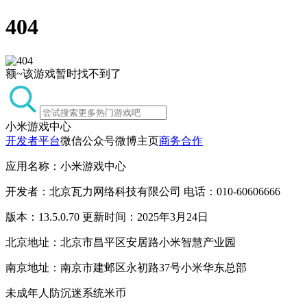
404
额~该游戏暂时找不到了
小米游戏中心
开发者平台
微信公众号
微博主页
商务合作
应用名称：小米游戏中心
开发者：北京瓦力网络科技有限公司 电话：010-60606666
版本：13.5.0.70 更新时间：2025年3月24日
北京地址：北京市昌平区安居路小米智慧产业园
南京地址：南京市建邺区永初路37号小米华东总部
未成年人防沉迷系统
米币