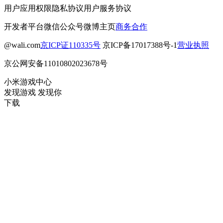
用户应用权限
隐私协议
用户服务协议
开发者平台
微信公众号
微博主页
商务合作
@wali.com
京ICP证110335号
京ICP备17017388号-1
营业执照
京公网安备11010802023678号
小米游戏中心
发现游戏 发现你
下载