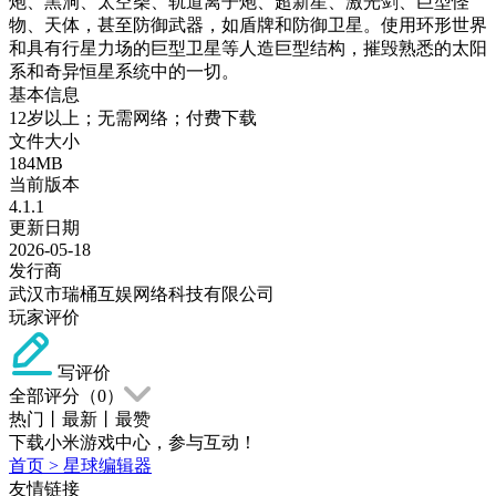
炮、黑洞、太空柴、轨道离子炮、超新星、激光剑、巨型怪
物、天体，甚至防御武器，如盾牌和防御卫星。使用环形世界
和具有行星力场的巨型卫星等人造巨型结构，摧毁熟悉的太阳
系和奇异恒星系统中的一切。
基本信息
12岁以上；无需网络；付费下载
文件大小
184MB
当前版本
4.1.1
更新日期
2026-05-18
发行商
武汉市瑞桶互娱网络科技有限公司
玩家评价
写评价
全部评分（
0
）
热门
丨
最新
丨
最赞
下载小米游戏中心，参与互动！
首页
>
星球编辑器
友情链接