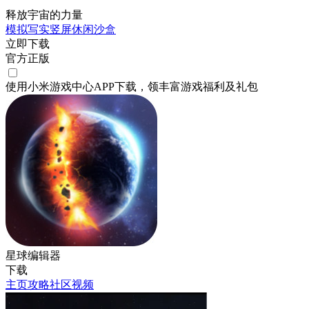
释放宇宙的力量
模拟
写实
竖屏
休闲
沙盒
立即下载
官方正版
使用小米游戏中心APP
下载
，领丰富游戏
福利
及
礼包
星球编辑器
下载
主页
攻略
社区
视频