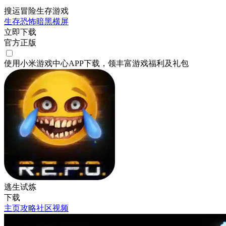
搜运冒险生存游戏
生存
恐怖
暗黑
横屏
立即下载
官方正版
使用小米游戏中心APP
下载
，领丰富游戏
福利
及
礼包
逃生试炼
下载
主页
攻略
社区
视频