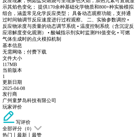
反应现象，例如盐类燃烧可呈现多色火焰‌，加热元素可直观显
示其焰色变化‌； 提供170余种基础化学物质‌和800+种实验模拟
组合‌，涵盖常见化学反应类型； 具备动态观察功能，支持通
过时间轴调节反应速度进行过程观察‌。 二、实验参数调控 •
反应物浓度与质量的动态调节系统‌ • 温度控制系统（含沉淀反
应溶解度变化观测）‌ • 酸碱指示剂实时监测PH值变化‌ • 可燃
气体生成时的点火模拟机制‌
基本信息
无需网络；付费下载
文件大小
117MB
当前版本
1
更新日期
2025-04-08
发行商
广州童梦岛科技有限公司
玩家评价
写评价
全部评分（
0
）
热门
丨
最新
丨
最赞