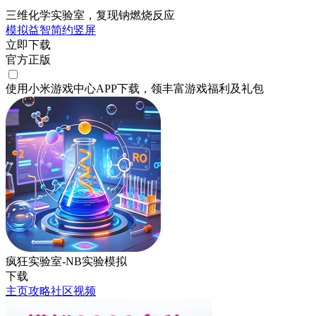
三维化学实验室，复现钠燃烧反应‌
模拟
益智
简约
竖屏
立即下载
官方正版
使用小米游戏中心APP
下载
，领丰富游戏
福利
及
礼包
疯狂实验室-NB实验模拟
下载
主页
攻略
社区
视频