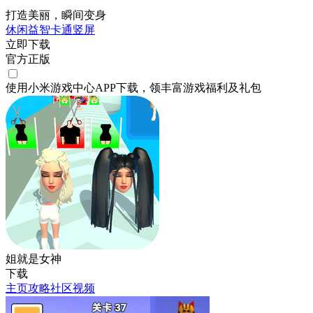
打造美丽，瞬间变身
休闲
益智
卡通
竖屏
立即下载
官方正版
使用小米游戏中心APP
下载
，领丰富游戏
福利
及
礼包
姐就是女神
下载
主页
攻略
社区
视频