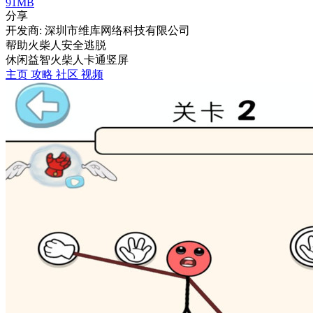
91MB
分享
开发商: 深圳市维库网络科技有限公司
帮助火柴人安全逃脱
休闲
益智
火柴人
卡通
竖屏
主页
攻略
社区
视频