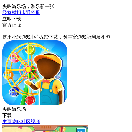
尖叫游乐场，游乐新主张
经营
模拟
卡通
竖屏
立即下载
官方正版
使用小米游戏中心APP
下载
，领丰富游戏
福利
及
礼包
尖叫游乐场
下载
主页
攻略
社区
视频