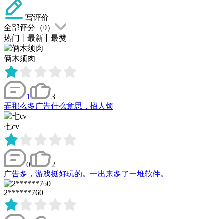
写评价
全部评分（
0
）
热门
丨
最新
丨
最赞
俩木须肉
1
3
弄那么多广告什么意思，招人烦
七cv
0
2
广告多，游戏挺好玩的。一出来多了一堆软件。
2******760