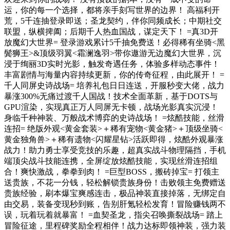
运，你的每一个选择，都将亲手刻写世界的边界！ 高福利开
荒，5千连抽登录即送；圣龙契约，伴你同频成长；中期社交
联盟，纵横捭阖；后期千人热血国战，谋定天下！ =真3D开
放魔幻大世界= 登录游戏累计5千抽免费送！必得稀有坐骑<黑
鬓狮王>&顶级羽翼<霜澜逸羽>带你遨游无边魔幻大世界，沉
浸于绚丽3D实时光影，触发奇遇任务，体验多样动态事件！
丰富剧情与海量内容持续更新，你的传奇征程，由此展开！ =
千人同屏史诗战场= 培养礼包日日连送，开服秒变大佬，战力
暴涨300%无痛过渡千人国战！技术全面革新，基于DOTS与
GPU渲染，实现真正万人同屏无卡顿，战场光影真实沉浸！
身临千种神装、万般战术博弈的史诗战场！ =炫酷技能，丝滑
连招= 绝版外观<黄金套装>＋稀有宠物<黄金猪>＋顶级坐骑<
黄金独角兽>＋稀有遗物<闪耀星钻>活跃即得，炫酷外观暴涨
战力！助力勇士享受竞技的乐趣，超真实战斗物理隔挡，手机
端顶尖战斗技能连携，全屏绽放炫酷技能，实现丝滑连招组
合！爽快激战，拳拳到肉！ =巨型BOSS，搬砖掉宝= 打领主
送贵族，不花一分钱，轻松解锁贵族身份！击败领主免费赠送
贵族经验，刷本爆宝爽感连击，极品神装直接掉落，无绑定自
由交易，装备变现秒到账，告别肝氪轻松发育！冒险赚钱两不
误，玩着玩着就暴富！ =血契圣龙，指尖召唤撕裂战场= 踏上
冒险征途，里程碑奖励全程相伴！战力达标即领神装，强力装