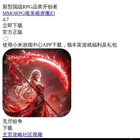
新型国战RPG品类开创者
MMORPG
唯美
横屏
魔幻
4.7
立即下载
官方正版
使用小米游戏中心APP
下载
，领丰富游戏
福利
及
礼包
无尽纷争
下载
主页
攻略
社区
视频