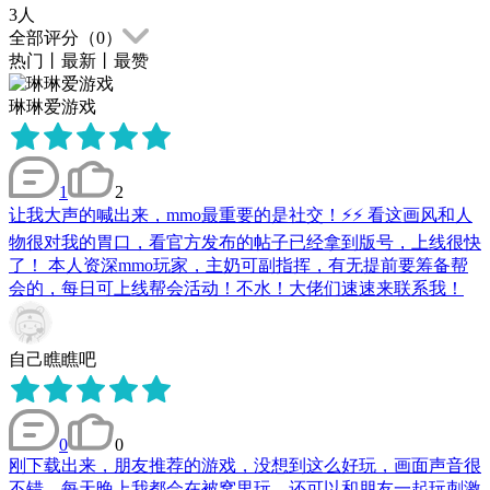
3
人
全部评分（
0
）
热门
丨
最新
丨
最赞
琳琳爱游戏
1
2
让我大声的喊出来，mmo最重要的是社交！⚡️⚡️ 看这画风和人
物很对我的胃口，看官方发布的帖子已经拿到版号，上线很快
了！ 本人资深mmo玩家，主奶可副指挥，有无提前要筹备帮
会的，每日可上线帮会活动！不水！大佬们速速来联系我！
自己瞧瞧吧
0
0
刚下载出来，朋友推荐的游戏，没想到这么好玩，画面声音很
不错，每天晚上我都会在被窝里玩，还可以和朋友一起玩刺激