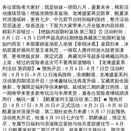
各位冒险者大家好，我是纷妹～骄阳八月，盛夏未央，精彩活
动接续登场！绝版坐骑惊喜返场、龙滩盛宴再启新章、酷夏派
对浪漫续杯，更有七夕、中元双节点特别福利加持，整月活动
层层递进，惊喜连连！下面为大家带来八月全版本内容排期，
精彩不容错过～ 【绝版内容限时返场 第三期】⏰ 活动时间：
8 月 1 日 - 8 月 5 日呼声超高的往期绝版典藏第三轮限时返场
如约而至！本期重磅返场双人坐骑【寒翎冰凰】凌霜归来，冰
焰双翼舒展间尽显王者风范，一骑双人携伴同游大陆更添潇
洒。更有绝版皮肤、限定武器、典藏光环等超多珍稀藏品同步
上架，错过的冒险者这次可不要再留遗憾啦！ 【龙滩盛宴系
列活动 第四期】🔥 预热开启：8 月 6 日 - 8 月 7 日⏰ 活动时
间：8 月 8 日 - 8 月 12 日海风阵阵，浪潮翻涌，龙滩盛宴系列
活动第四期清凉开启！沙滩趣味玩法再度升级，宝藏奖励全面
焕新，专属限定福利等你来解锁。延续前三期的夏日热情，这
一期将带来更多新奇玩法与丰厚奖赏，邀各位冒险者继续踏浪
而行，畅玩一夏！ 【酷夏派对主题活动 第二期】🔥 预热开
启：8 月 17 日 - 8 月 20 日🎉 正式活动：8 月 21 日 - 8 月 30 日
酷夏派对浪漫升级，第二期狂欢热力来袭！8 月 17 日起预热
活动抢先开启，恰逢 8 月 19 日七夕佳节，鹊桥缘起，情定无
尽，专属节日福利与浪漫限定装扮与你共度甜蜜佳节～ 8 月
21 日酷夏派对第二期正式开启，超多夏日主题玩法、限定装