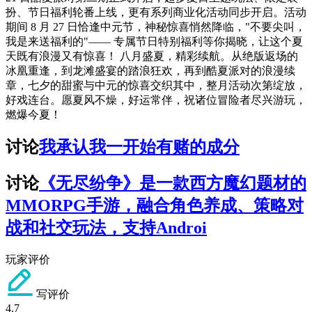
扮、节日福利轮番上线，更有系列商业化活动同步开启。活动
期间 8 月 27 日恰逢中元节，神秘惊喜悄然降临，"不要尖叫，
我是来送福利的"—— 专属节日特别福利等你揭晓，让这个夏
天既有浪漫又有惊喜！ 八月盛夏，精彩续航。从绝版返场的
冰凰重逢，到龙滩盛宴的踏浪狂欢，再到酷夏派对的浪漫续
章，七夕的甜蜜与中元的惊喜交织其中，整月活动次第绽放，
好戏连台。愿夏风不燥，好运常伴，祝诸位冒险者尽兴游玩，
燃爆今夏！
讨论
我承认我一开始有赌的成分
讨论
《无尽纷争》是一款西方魔幻题材的
MMORPG手游，融合角色养成、策略对
战和社交玩法，支持Androi
玩家评价
写评价
4.7