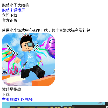
跑酷小子大闯关
跑酷
卡通
横屏
立即下载
官方正版
使用小米游戏中心APP
下载
，领丰富游戏
福利
及
礼包
障碍星挑战
下载
主页
攻略
社区
视频