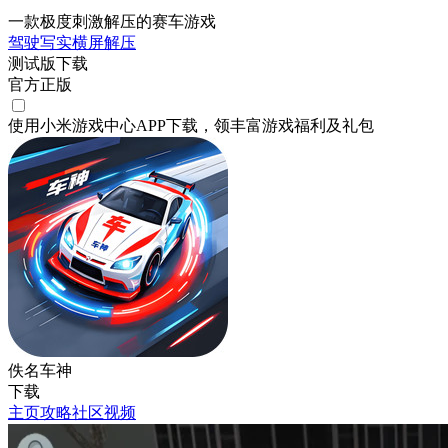
一款极度刺激解压的赛车游戏
驾驶
写实
横屏
解压
测试版下载
官方正版
使用小米游戏中心APP
下载
，领丰富游戏
福利
及
礼包
佚名车神
下载
主页
攻略
社区
视频