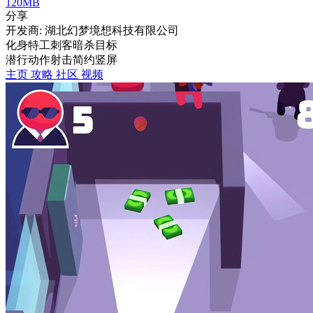
120MB
分享
开发商: 湖北幻梦境想科技有限公司
化身特工刺客暗杀目标
潜行
动作
射击
简约
竖屏
主页
攻略
社区
视频