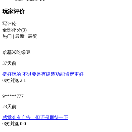
玩家评价
写评论
全部评分(3)
热门
|
最新
|
最赞
哈基米吃绿豆
37天前
挺好玩的 不过要是有建造功能肯定更好
0次浏览
2
1
9*****777
23天前
感觉会有广告，但还是期待一下
0次浏览
0
0