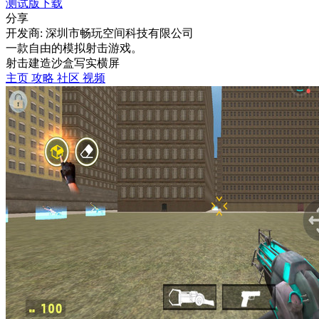
测试版下载
分享
开发商: 深圳市畅玩空间科技有限公司
一款自由的模拟射击游戏。
射击
建造
沙盒
写实
横屏
主页
攻略
社区
视频