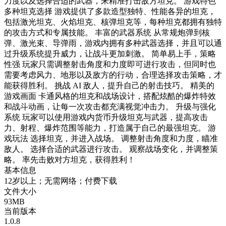
力度以及选择合适的武器，来精准打击敌方坦克。 游戏特色
多种坦克选择 游戏提供了多款造型独特、性能各异的坦克，
包括激光坦克、火焰坦克、核弹坦克等，每种坦克都拥有独特
的攻击方式和专属技能。 丰富的武器系统 从常规炮弹到核
弹、激光束、导弹雨，游戏内拥有多种武器选择，并且可以通
过升级系统提升威力，让战斗更加刺激。 简单易上手，策略
性强 玩家只需调整射击角度和力度即可进行攻击，但同时也
需要考虑风力、地形以及敌方的行动，合理选择攻击策略，才
能获得胜利。 挑战 AI 敌人，提升自己的射击技巧。 精美的
游戏画面 卡通风格的坦克和战场设计，搭配炫酷的爆炸特效
和战斗动画，让每一次攻击都充满视觉冲击力。 升级与强化
系统 玩家可以使用游戏内货币升级坦克与武器，提高攻击
力、射程、爆炸范围等能力，打造属于自己的最强坦克。 游
戏玩法 选择坦克，并进入战场。 调整射击角度和力度，瞄准
敌人。 选择合适的武器进行攻击。 观察战场变化，并调整策
略。 率先击败对方坦克，获得胜利！
基本信息
12岁以上；无需网络；付费下载
文件大小
93MB
当前版本
1.0.8