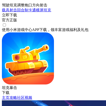
驾驶坦克调整炮口方向射击
载具射击
回合制
卡通
横屏
坦克
立即下载
官方正版
使用小米游戏中心APP
下载
，领丰富游戏
福利
及
礼包
坦克暴击
下载
主页
攻略
社区
视频