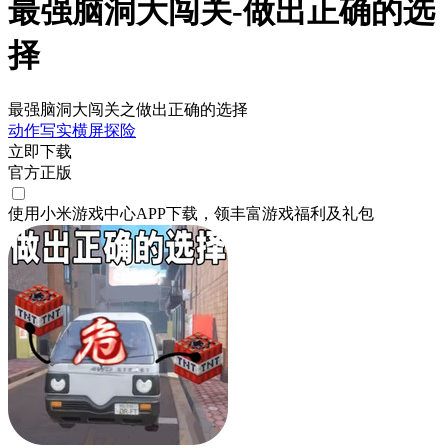
最强脑洞大闯关-做出正确的选
择
最强脑洞大闯关之做出正确的选择
动作
写实
横屏
探险
立即下载
官方正版
使用小米游戏中心APP
下载
，领丰富游戏
福利
及
礼包